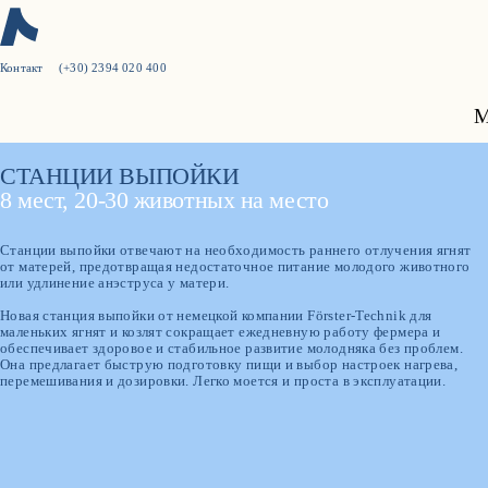
Контакт
(+30) 2394 020 400
Новое в Milkplan:
M
Сертификация 3-A Sanitary Standards для рынка США
Узнайте больше
СТАНЦИИ ВЫПОЙКИ
8 мест, 20-30 животных на место
Станции выпойки отвечают на необходимость раннего отлучения ягнят
от матерей, предотвращая недостаточное питание молодого животного
или удлинение анэструса у матери.
Новая станция выпойки от немецкой компании Förster-Technik для
маленьких ягнят и козлят сокращает ежедневную работу фермера и
обеспечивает здоровое и стабильное развитие молодняка без проблем.
Она предлагает быструю подготовку пищи и выбор настроек нагрева,
перемешивания и дозировки. Легко моется и проста в эксплуатации.