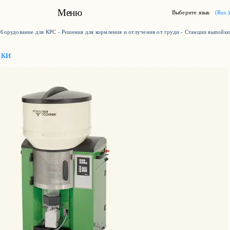
Меню
Выберите язык
(Rus.)
борудование для КРС
-
Решения для кормления и отлучения от груди
-
Станции выпойки
Milkplan
йки
Продукция
Кейс
Карьера
Новости
Контакты