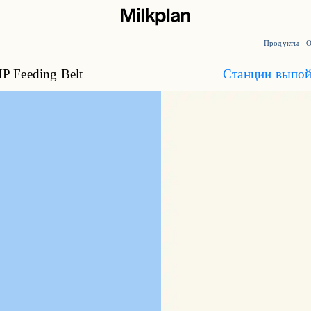
Продукты
-
О
P Feeding Belt
Станции выпо