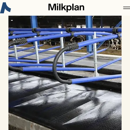
Новое в Milkplan:
Сертификация 3-A Sanitary Standards для
рынка США
Узнайте больше
Milkplan
Продукция
Кейс
Карьера
Новости
Контакты