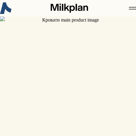
Новое в Milkplan:
Сертификация 3-A Sanitary Standards для
рынка США
Узнайте больше
Milkplan
Продукция
Кейс
Карьера
Новости
Контакты