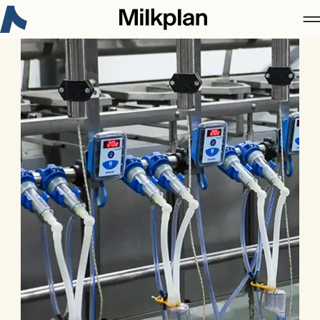
Новое в Milkplan:
Сертификация 3-A Sanitary Standards для
рынка США
Узнайте больше
Milkplan
Продукция
Кейс
Карьера
Новости
Контакты