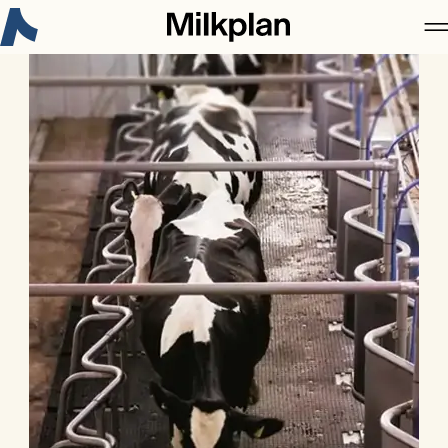
Новое в Milkplan:
Сертификация 3-A Sanitary Standard
для рынка США
Узнайте больше
Milkplan
Продукция
Кейс
Карьера
Новости
Контакты