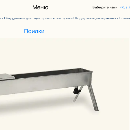
Меню
Выберите язык
(Rus.)
ы
-
Оборудование для овцеводства и козоводства
-
Оборудование для коровника
-
Поилки
Milkplan
Поилки
Продукция
Кейс
Карьера
Новости
Контакты