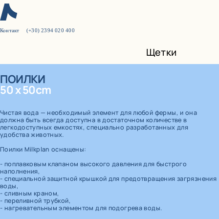
Контакт
(+30) 2394 020 400
Новое в Milkplan:
Щетки
Сертификация 3-A Sanitary Standards для
рынка США
ПОИЛКИ
50 x 50cm
Узнайте больше
Чистая вода — необходимый элемент для любой фермы, и она
должна быть всегда доступна в достаточном количестве в
легкодоступных емкостях, специально разработанных для
удобства животных.
Поилки Milkplan оснащены:
- поплавковым клапаном высокого давления для быстрого
наполнения,
- специальной защитной крышкой для предотвращения загрязнения
воды,
- сливным краном,
- переливной трубкой,
- нагревательным элементом для подогрева воды.