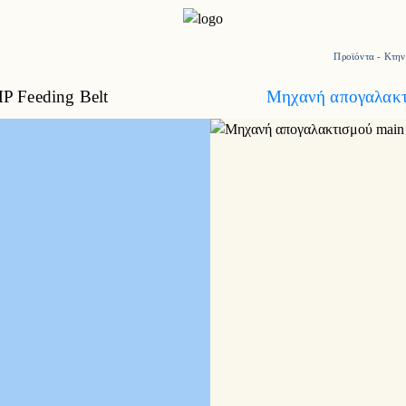
Προϊόντα
-
Κτην
P Feeding Belt
Μηχανή απογαλακτ