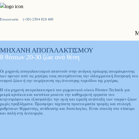
Επικοινωνία
(+30) 2394 020 400
Νέο στη Milkplan:
Πιστοποίηση 3-Α Sanitary Standards
M
Ανακάλυψε περισσότερα
ΜΗΧΑΝΗ ΑΠΟΓΑΛΑΚΤΙΣΜΟΥ
8 θέσεων 20-30 ζώα ανά θέση
Οι μηχανές απογαλακτισμού απαντούν στην ανάγκη πρόωρης απομάκρυνσης
των αρνιών από τις μητέρες τους αποτρέποντας την ελλειμματική διατροφή του
νεαρού ζώου ή την επιμήκυνση της άνοιστρης περιόδου της μητέρας.
Η νέα μηχανή απογαλακτισμού του γερμανικού οίκου Förster-Technik για
μικρά αρνάκια και κατσίκια μειώνει την καθημερινή εργασία του
κτηνοτρόφου και εξασφαλίζει την υγιή και ομαλή ανάπτυξη των νεαρών ζώων
χωρίς προβλήματα. Προσφέρει ταχύτατη προετοιμασία τροφής και επιλογή
ρυθμίσεων θέρμανσης, ανάδευσης και δοσολογίας. Είναι εύκολη στο πλύσιμο
και απλή στη λειτουργία.