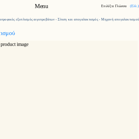
Menu
Επιλέξτε Γλώσσα
(Ελλ.)
οτροφικός εξοπλισμός αιγοπροβάτων
-
Σίτιση και απογαλακτισμός
-
Μηχανή απογαλακτισμού
Η Milkplan
ισμού
Προϊόντα
Case studies
Καριέρα
Επικοινωνία
Νέα