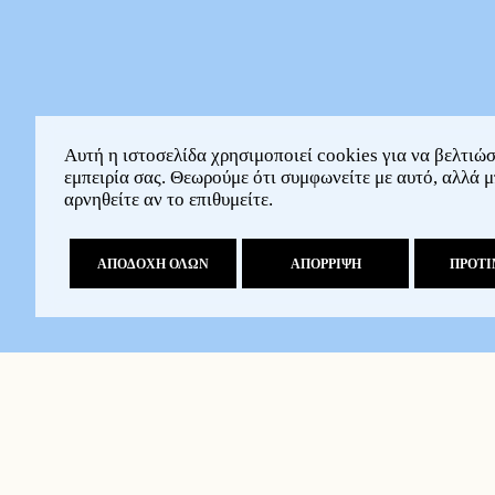
Αυτή η ιστοσελίδα χρησιμοποιεί cookies για να βελτιώσ
εμπειρία σας. Θεωρούμε ότι συμφωνείτε με αυτό, αλλά μ
αρνηθείτε αν το επιθυμείτε.
ΑΠΟΔΟΧΗ ΟΛΩΝ
ΑΠΟΡΡΙΨΗ
ΠΡΟΤΙ
Με κλειδιά
Κατανομή θέσεων,
Άνοιγμα θέσης λα
Καθαρό πλάτος δι