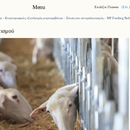
Menu
Επιλέξτε Γλώσσα
(Ελλ.)
τα
-
Κτηνοτροφικός εξοπλισμός αιγοπροβάτων
-
Σίτιση και απογαλακτισμός
-
MP Feeding Belt
Η Milkplan
ισμού
Προϊόντα
Case studies
Καριέρα
Επικοινωνία
Νέα