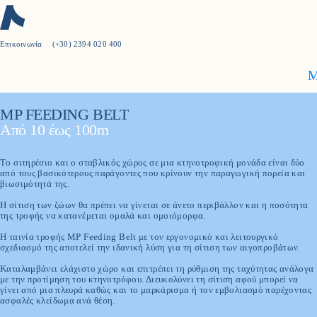
Επικοινωνία
(+30) 2394 020 400
Νέο στη Milkplan:
M
Πιστοποίηση 3-Α Sanitary Standards
Ανακάλυψε περισσότερα
MP FEEDING BELT
Από 10 έως 100m
Tο σιτηρέσιο και ο σταβλικός χώρος σε μια κτηνοτροφική μονάδα είναι δύο
από τους βασικότερους παράγοντες που κρίνουν την παραγωγική πορεία και
βιωσιμότητά της.
Η σίτιση των ζώων θα πρέπει να γίνεται σε άνετο περιβάλλον και η ποσότητα
της τροφής να κατανέμεται ομαλά και ομοιόμορφα.
Η ταινία τροφής MP Feeding Belt με τον εργονομικό και λειτουργικό
σχεδιασμό της αποτελεί την ιδανική λύση για τη σίτιση των αιγοπροβάτων.
Καταλαμβάνει ελάχιστο χώρο και επιτρέπει τη ρύθμιση της ταχύτητας ανάλογα
με την προτίμηση του κτηνοτρόφου. Διευκολύνει τη σίτιση αφού μπορεί να
γίνει από μια πλευρά καθώς και το μαρκάρισμα ή τον εμβολιασμό παρέχοντας
ασφαλές κλείδωμα ανά θέση.