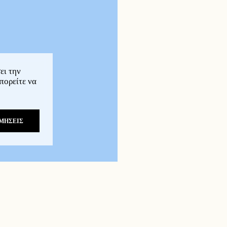
ει την
πορείτε να
ΜΗΣΕΙΣ
 6 ζώα ανά μέτρο
ιμού 150mm
αδρόμου ταινίας 700mm